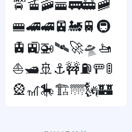
🚖
🚡
🚠
🚟
🚃
🚋
🚞
🚝
🚄
🚅
🚈
🚂
🚆
🚇
🚊
🚉
🚁
🛰
🚀
🛸
🚤
⛵️
🛥
🚢
⚓️
🚧
⛽️
🚥
🚦
🎡
🎢
🎠
🏗
🌁
🗽
🏰